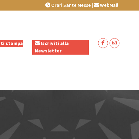
Orari Sante Messe
|
WebMail
ti stampa
Iscriviti alla
Newsletter