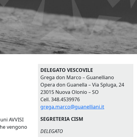
DELEGATO VESCOVILE
Grega don Marco – Guanelliano
Opera don Guanella – Via Spluga, 24
23015 Nuova Olonio – SO
Cell. 348.4539976
grega.marco@guanelliani.it
SEGRETERIA CISM
cuni AVVISI
 che vengono
DELEGATO