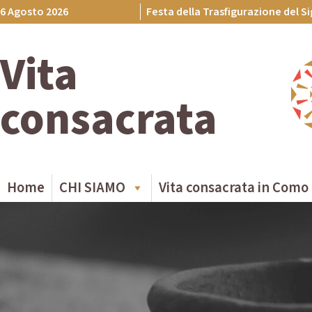
Skip
6 Agosto 2026
Festa della Trasfigurazione del S
to
content
Vita
consacrata
Home
CHI SIAMO
Vita consacrata in Como