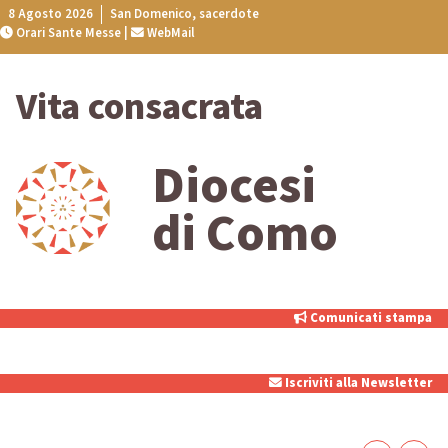
Skip
8 Agosto 2026
San Domenico, sacerdote
Orari Sante Messe
|
WebMail
to
content
Vita consacrata
Diocesi
di Como
Comunicati stampa
Iscriviti alla Newsletter