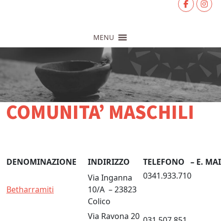
MENU
COMUNITA’ MASCHILI
DENOMINAZIONE
INDIRIZZO
TELEFONO – E. MAI
0341.933.710
Via Inganna
Betharramiti
10/A – 23823
Colico
Via Ravona 20
031.507.851