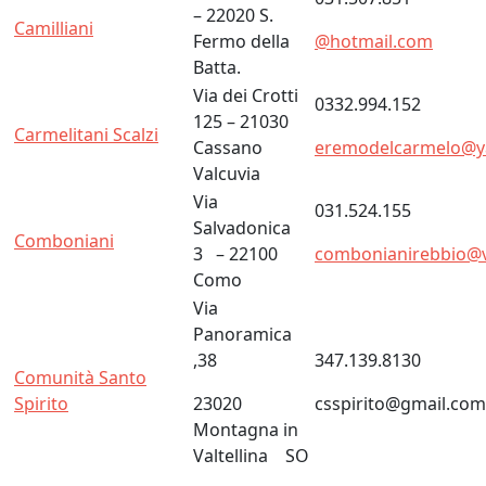
– 22020 S.
Camilliani
Fermo della
@hotmail.com
Batta.
Via dei Crotti
0332.994.152
125 – 21030
Carmelitani Scalzi
Cassano
eremodelcarmelo@ya
Valcuvia
Via
031.524.155
Salvadonica
Comboniani
3 – 22100
combonianirebbio@vir
Como
Via
Panoramica
,38
347.139.8130
Comunità Santo
Spirito
23020
csspirito@gmail.com
Montagna in
Valtellina SO