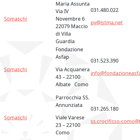
Maria Assunta
031.480.022
Via IV
Somaschi
Novembre 6
pv@istma.net
22079 Maccio
di Villa
Guardia
Fondazione
Asfap
031.523.390
Somaschi
Via Acquanera
info@fondazioneasfa
43 – 22100
Albate Como
Parrocchia SS.
Annunziata
031.265.180
Somaschi
Viale Varese
ss.crocifisso-como@ti
23 – 22100
Como