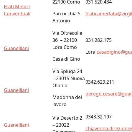
22100 Como
031.520.434
Frati Minori
Conventuali
Parrocchia S.
fraticamerlata@virgil
Antonio
Via Oltrecolle
36 – 22100
031.282.175
Lora Como
Guanelliani
Lora.
casadigino@guan
Casa di Gino
Via Spluga 24
– 23015 Nuova
0342.629.211
Olonio
Guanelliani
perego.cesare@guanel
Madonna del
lavoro
0343.32.107
Via Deserto 2
Guanelliani
– 23022
chiavenna.direzione@