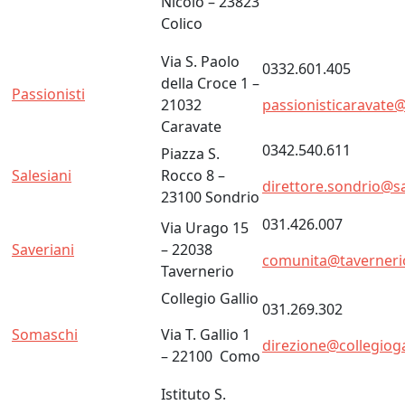
Nicolò – 23823
Colico
Via S. Paolo
0332.601.405
della Croce 1 –
Passionisti
21032
passionisticaravate
Caravate
0342.540.611
Piazza S.
Salesiani
Rocco 8 –
direttore.sondrio@sal
23100 Sondrio
031.426.007
Via Urago 15
Saveriani
– 22038
comunita@tavernerio-
Tavernerio
Collegio Gallio
031.269.302
Somaschi
Via T. Gallio 1
direzione@collegiogal
– 22100 Como
Istituto S.