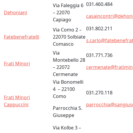
031.460.484
Via Faleggia 6
Dehoniani
– 22070
casaincontri@dehonia
Capiago
031.802.211
Via Como 2 –
Fatebenefratelli
22070 Solbiate
s.carlo@fatebenefrate
Comasco
Via
031.771.736
Montebello 28
Frati Minori
– 22072
cermenate@fratimino
Cermenate
Via Bonomelli
4 – 22100
031.270.118
Como
Frati Minori
Cappuccini
parrocchia@sangius
Parrocchia S.
Giuseppe
Via Kolbe 3 –