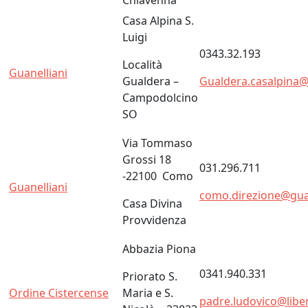
Chiavenna
Casa Alpina S.
Luigi
0343.32.193
Località
Guanelliani
Gualdera –
Gualdera.casalpina@g
Campodolcino
SO
Via Tommaso
Grossi 18
031.296.711
-22100 Como
Guanelliani
como.direzione@guane
Casa Divina
Provvidenza
Abbazia Piona
0341.940.331
Priorato S.
Ordine Cistercense
Maria e S.
padre.ludovico@liber