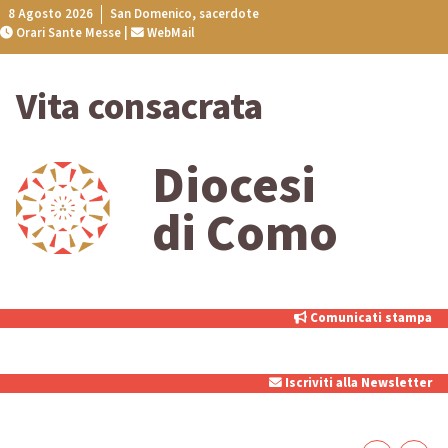
Skip
8 Agosto 2026
San Domenico, sacerdote
Orari Sante Messe
|
WebMail
to
content
Vita consacrata
Diocesi
di Como
Comunicati stampa
Iscriviti alla Newsletter