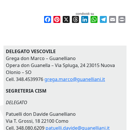
condividi su
Facebook
Pinterest
X
Threads
LinkedIn
WhatsApp
Telegram
Email
Pr
DELEGATO VESCOVILE
Grega don Marco – Guanelliano
Opera don Guanella – Via Spluga, 24 23015 Nuova
Olonio – SO
Cell. 348.4539976
grega.marco@guanelliani.it
SEGRETERIA CISM
DELEGATO
Patuelli don Davide Guanelliano
Via T. Grossi, 18 22100 Como
Cell. 348.080.6209
patuelli.davide@guanelliani.it